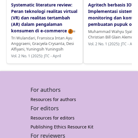
Systematic literature review:
Agritech berbasis IOT :
Peran teknologi realitas virtual
Implementasi sistem
(VR) dan realitas tertambah
monitoring dan kontro
(AR) dalam pengalaman
pembuatan pupuk org
konsumen di e-commerce
Muhammad Wahyu Syafiul
Christian Bill Glain Alemoka
Tri Wulandari
,
Fransisca Intan Ayu
Anggraeni
,
Gracyela Crysanta
,
Desi
Vol. 2 No. 1 (2025): JTC - April
Alfiyani
,
Yuningsih Yuningsih
Vol. 2 No. 1 (2025): JTC - April
For authors
Resources for authors
For editors
Resources for editors
Publishing Ethics Resource Kit
For reviewers