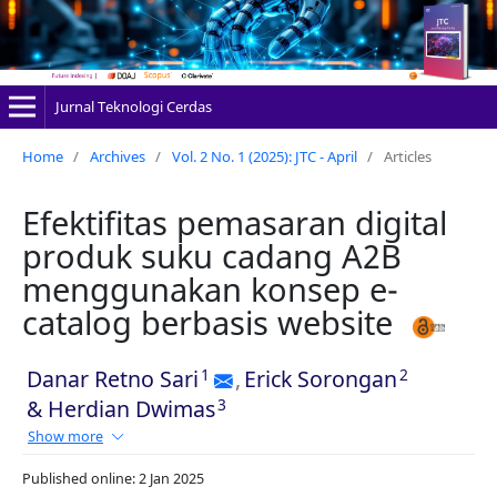
Jurnal Teknologi Cerdas
Home
/
Archives
/
Vol. 2 No. 1 (2025): JTC - April
/
Articles
Efektifitas pemasaran digital
produk suku cadang A2B
menggunakan konsep e-
catalog berbasis website
1
2
Danar Retno Sari
,
Erick Sorongan
3
&
Herdian Dwimas
Show more
Published online: 2 Jan 2025